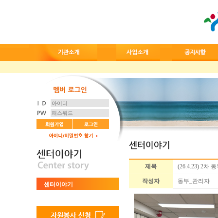
제목
(26.4.23)
작성자
동부_관리자
센터이야기