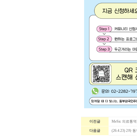
이전글
MeSic 의료통
다음글
(26.4.23)