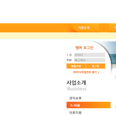
권익보호
K-배움
의료지원