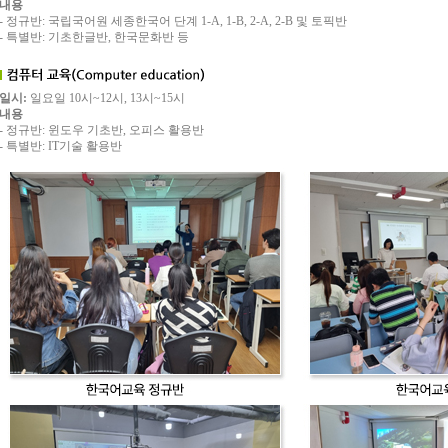
내용
- 정규반: 국립국어원 세종한국어 단계 1-A, 1-B, 2-A, 2-B 및 토픽반
- 특별반: 기초한글반, 한국문화반 등
일시:
일요일 10시~12시, 13시~15시
내용
- 정규반: 윈도우 기초반, 오피스 활용반
- 특별반: IT기술 활용반