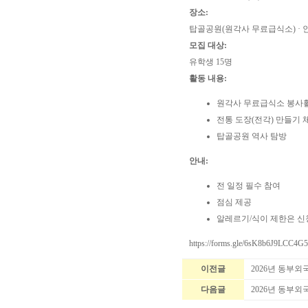
장소:
탑골공원(원각사 무료급식소) · 
모집 대상:
유학생 15명
활동 내용:
원각사 무료급식소 봉사
전통 도장(전각) 만들기 
탑골공원 역사 탐방
안내:
전 일정 필수 참여
점심 제공
알레르기/식이 제한은 신
https://forms.gle/6sK8b6J9LCC4G
이전글
2026년 동부
다음글
2026년 동부