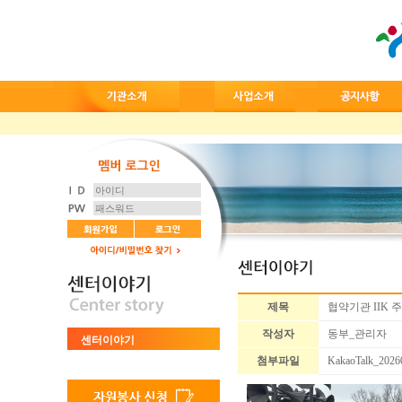
제목
협약기관 IIK 주관
작성자
동부_관리자
센터이야기
첨부파일
KakaoTalk_2026