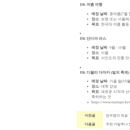
IIK 여름 여행
예정 날짜
: 중여름(7월 
장소
: 보령 또는 서울에
목표
: 한국의 여름 활
IIK 단디야 라스
예정 날짜
: 9월 - 10월
장소
: 서울
목표
: 서인도의 전통 
IIK 디왈리 다마카 (빛의 축제)
예정 날짜
: 가을 말(10
장소
: 대학 강당
목표
: 새로운 시작과 
축하하는 것
https://www.startupn.kr
이전글
업무협약 체결 Ｔhe I
다음글
주한 카탈루냐 