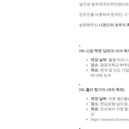
앞으로 동부외국인주민센터와
인도인을 비롯하여 한국인, 그
방문해주신
나겐드라 코우식 
IIK 산업-학문 딥테크 2026 회의(
예정 날짜
: 월별 비즈니
장소
: 광운대학교 80주
목표
: 한국 및 인도 기
에 대한 논의
IIK 홀리 헝가마 (색의 축제)
예정 날짜
: 이른 봄(3월)
장소
: 한강공원/남이섬,
목표
: 인도에서 가장 
것
https://www.m-i.kr/new