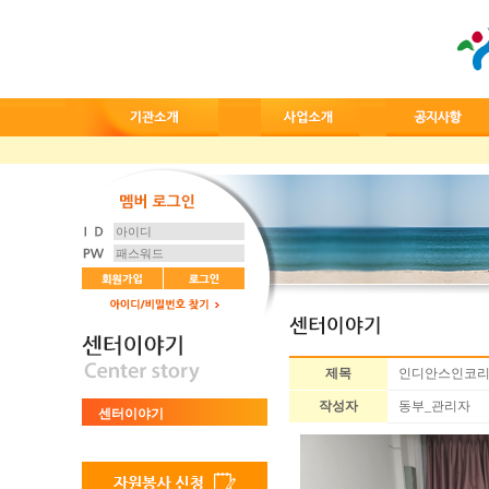
제목
인디안스인코리아
작성자
동부_관리자
센터이야기