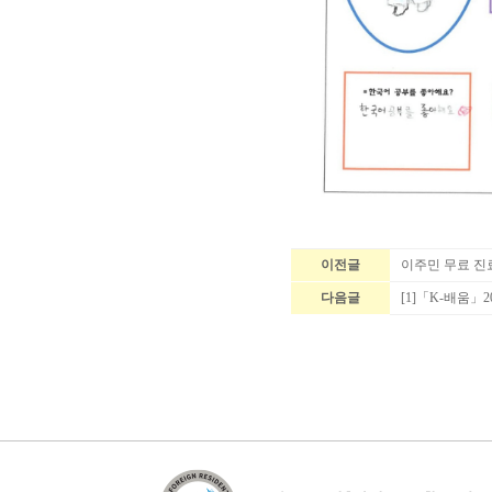
이전글
이주민 무료 진
다음글
[1]「K-배움」