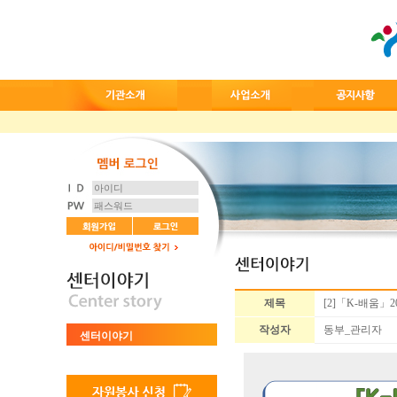
제목
[2]「K-배움」
작성자
동부_관리자
센터이야기