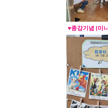
♥종강기념 [미