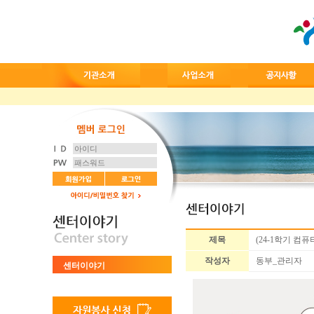
제목
(24-1학기 컴
작성자
동부_관리자
센터이야기