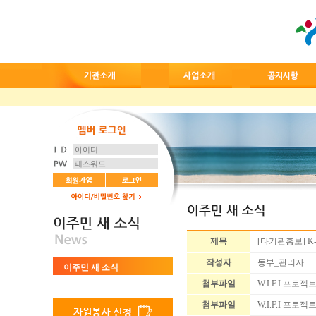
제목
[타기관홍보] K
작성자
동부_관리자
이주민 새 소식
첨부파일
W.I.F.I 프로
첨부파일
W.I.F.I 프로