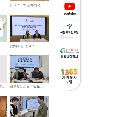
(26.4.23) 2차 동부외국…
[협약체결] 한패스
LY…
업무협약 체결 Ｔhe In…