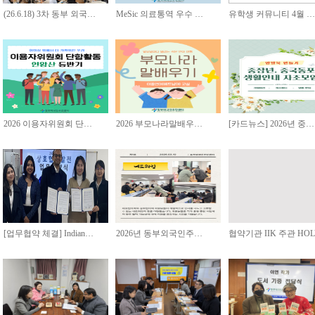
(26.6.18) 3차 동부 외국…
MeSic 의료통역 우수 …
유학생 커뮤니티 4월 …
2026 이용자위원회 단…
2026 부모나라말배우…
[카드뉴스] 2026년 중…
[업무협약 체결] Indian…
2026년 동부외국인주…
협약기관 IIK 주관 HO