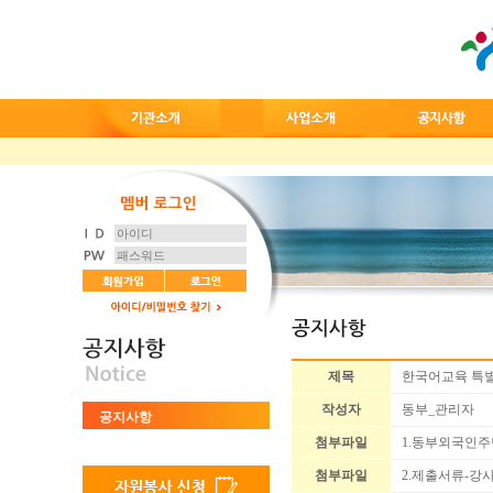
제목
한국어교육 특
작성자
동부_관리자
공지사항
첨부파일
1.동부외국인주
첨부파일
2.제출서류-강